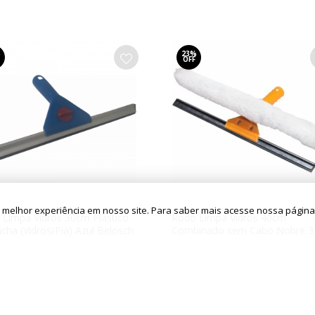
%
23%
OFF
a melhor experiência em nosso site. Para saber mais acesse nossa págin
 Limpa Vidros 30cm Plástico
Rodo Limpa Vidros 40cm
cha (Vidros/Pia) Azul Belosch
Combinado sem Cabo Nobre 3
,75
R$ 91,18
8,99
R$ 69,75