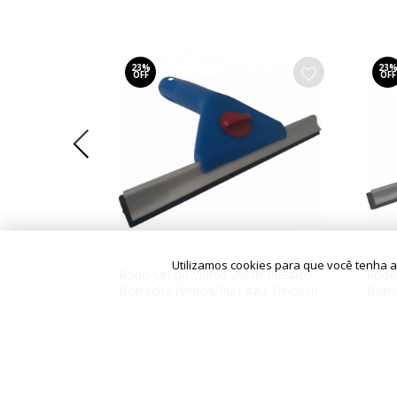
23%
23
OFF
OFF
Utilizamos cookies para que você tenha 
uplo 60cm com
Rodo Limpa Vidros 20cm Plástico
Rodo
Borracha (Vidros/Pia) Azul Belosch
Borra
R$ 10,00
R$ 11
R$ 7,65
R$ 